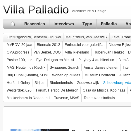
Villa Palladio
Architecture & Design
Recensies
Interviews
Typo
Palladio
Ab
Grotiusgebouw, Benthem Crouwel
Mauritshuis, Van Heeswijk
Level, Robe
MVRDV: 20 jaar
Biennale 2012
Eerherstel voor galerijflat
Nieuwe Rijk
OMA progress
Van Berkel, DUO
Villa Rieteiland
Hubert-Jan Henket
I
Pastoe 100 jaar
Eye, Delugan en Meissl
Playboy & architectuur
Bieb Al
MAS, Neutelings Riedijk
Synagoge, Search
Amsterdamse pleinen
Intel
Burj Dubai (Khalifa), SOM
Wonen op Zuidas
Museum Dordrecht
Allian
Herford, Gehry
Strijp s
Studentenhuis
Zeeuwse wijk
Schouwburg, Ad
Westerdok, 020
Forum, Herzog De Meuron
Casa da Musica, Koolhaas
Moskeebouw in Nederland
Traverse, M&vS
Terneuzen stadhuis