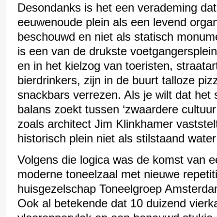
Desondanks is het een verademing da
eeuwenoude plein als een levend orga
beschouwd en niet als statisch monume
is een van de drukste voetgangersplei
en in het kielzog van toeristen, straatar
bierdrinkers, zijn in de buurt talloze pi
snackbars verrezen. Als je wilt dat he
balans zoekt tussen ‘zwaardere cultuur’ 
zoals architect Jim Klinkhamer vaststel
historisch plein niet als stilstaand wat
Volgens die logica was de komst van 
moderne toneelzaal met nieuwe repetit
huisgezelschap Toneelgroep Amsterdam
Ook al betekende dat 10 duizend vierk