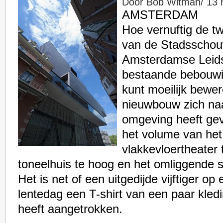
Door Bob Witman/ 13 m
AMSTERDAM
Hoe vernuftig de t
van de Stadsschou
Amsterdamse Leids
bestaande bebouwin
kunt moeilijk bewe
nieuwbouw zich naa
omgeving heeft gev
het volume van he
vlakkevloertheater 
toneelhuis te hoog en het omliggende s
Het is net of een uitgedijde vijftiger op
lentedag een T-shirt van een paar kle
heeft aangetrokken.