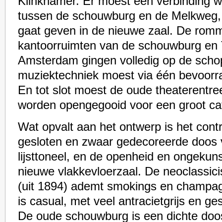
Klinkhamer. Er moest een verbinding 
tussen de schouwburg en de Melkweg,
gaat geven in de nieuwe zaal. De romm
kantoorruimten van de schouwburg en
Amsterdam gingen volledig op de schop.
muziektechniek moest via één bevoorra
En tot slot moest de oude theaterentree
worden opengegooid voor een groot caf
Wat opvalt aan het ontwerp is het cont
gesloten en zwaar gedecoreerde doos 
lijsttoneel, en de openheid en ongekun
nieuwe vlakkevloerzaal. De neoclassic
(uit 1894) ademt smokings en champag
is casual, met veel antracietgrijs en ge
De oude schouwburg is een dichte doos