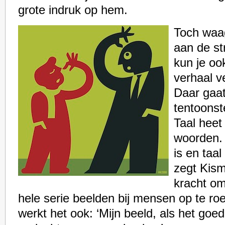
grote indruk op hem.
Toch waag
aan de str
kun je oo
verhaal ve
Daar gaa
tentoonst
Taal heet
woorden. 
is en taal
zegt Kism
kracht om
hele serie beelden bij mensen op te r
werkt het ook: ‘Mijn beeld, als het goe