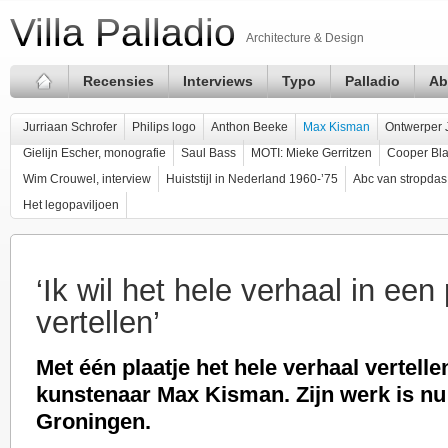
Villa Palladio
Architecture & Design
Recensies
Interviews
Typo
Palladio
Ab
Jurriaan Schrofer
Philips logo
Anthon Beeke
Max Kisman
Ontwerper 
Gielijn Escher, monografie
Saul Bass
MOTI: Mieke Gerritzen
Cooper Bla
Wim Crouwel, interview
Huiststijl in Nederland 1960-’75
Abc van stropdas
Het legopaviljoen
‘Ik wil het hele verhaal in een 
vertellen’
Met één plaatje het hele verhaal vertelle
kunstenaar Max Kisman. Zijn werk is nu 
Groningen.