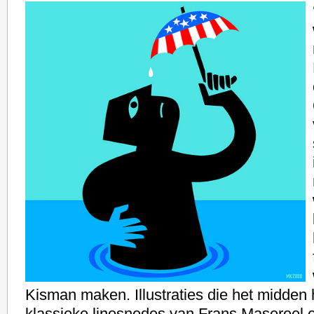
Kisman maken. Illustraties die het midden
klassieke linosnedes van Frans Masereel 