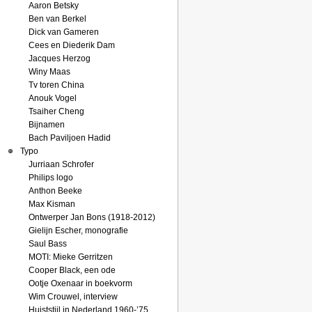
Aaron Betsky
Ben van Berkel
Dick van Gameren
Cees en Diederik Dam
Jacques Herzog
Winy Maas
Tv toren China
Anouk Vogel
Tsaiher Cheng
Bijnamen
Bach Paviljoen Hadid
Typo
Jurriaan Schrofer
Philips logo
Anthon Beeke
Max Kisman
Ontwerper Jan Bons (1918-2012)
Gielijn Escher, monografie
Saul Bass
MOTI: Mieke Gerritzen
Cooper Black, een ode
Ootje Oxenaar in boekvorm
Wim Crouwel, interview
Huiststijl in Nederland 1960-’75