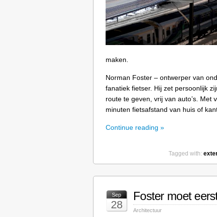
maken.
Norman Foster – ontwerper van onde
fanatiek fietser. Hij zet persoonlijk 
route te geven, vrij van auto’s. Me
minuten fietsafstand van huis of kan
Continue reading »
Tagged with:
exter
Foster moet eers
Sep
28
Architectuur