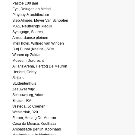
Pastoe 100 jaar
Eye, Delugan en Meissl
Playboy & architectuur
Bieb Almere, Meyer Van Schooten
MAS, Neutelings Riedijk
Synagoge, Search
Amsterdamse pleinen
Intell hotel, Wilfried van Winden
Burj Dubai (Khalifa), SOM
Wonen op Zuidas
Museum Dordrecht
Allianz Arena, Herzog De Meuron
Herford, Gehry
Strijp s
Studentenhuis
Zeeuwse wijk
Schouwburg, Adam
Elicium. RAI
Vesteda, Jo Coenen
Westerdok, 020
Forum, Herzog De Meuron
Casa da Musica, Koolhaas
Ambassade Berlijn, Koolhaas