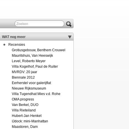
WAT nog meer
Recensies
Grotiusgebouw, Benthem Crouwel
Mauritshuis, Van Heeswijk
Level, Roberto Meyer
Villa Kogelhof, Paul de Ruiter
MVRDV: 20 jaar
Biennale 2012
Eerherstel voor galerijflat
Nieuwe Rijksmuseum
Villa Tugendhat Mies v.d. Rohe
OMA progress
Van Berkel, DUO
Villa Rieteiland
Hubert-Jan Henket
IJdock: mini-Manhattan
Maastoren, Dam