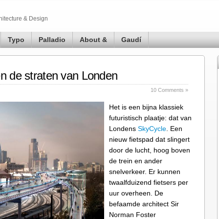
hitecture & Design
Typo
Palladio
About &
Gaudí
en de straten van Londen
10 Comments »
Het is een bijna klassiek
futuristisch plaatje: dat van
Londens
SkyCycle
. Een
nieuw fietspad dat slingert
door de lucht, hoog boven
de trein en ander
snelverkeer. Er kunnen
twaalfduizend fietsers per
uur overheen. De
befaamde architect Sir
Norman Foster