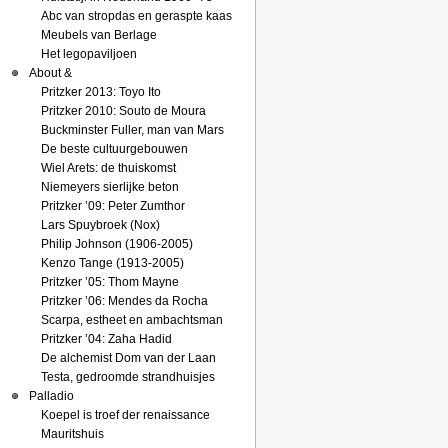
Abc van stropdas en geraspte kaas
Meubels van Berlage
Het legopaviljoen
About &
Pritzker 2013: Toyo Ito
Pritzker 2010: Souto de Moura
Buckminster Fuller, man van Mars
De beste cultuurgebouwen
Wiel Arets: de thuiskomst
Niemeyers sierlijke beton
Pritzker ’09: Peter Zumthor
Lars Spuybroek (Nox)
Philip Johnson (1906-2005)
Kenzo Tange (1913-2005)
Pritzker ’05: Thom Mayne
Pritzker ’06: Mendes da Rocha
Scarpa, estheet en ambachtsman
Pritzker ’04: Zaha Hadid
De alchemist Dom van der Laan
Testa, gedroomde strandhuisjes
Palladio
Koepel is troef der renaissance
Mauritshuis