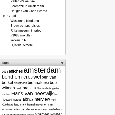
Palladio’s oeuvre
Scamozzi in Amsterdam
Het glas van Carlo Scarpa
Gaudí
Wessenhoffsiedlung
Brugwachtershuisjes
Rijksmuseum, interieur
#3088 (no title)
kerken in NL
Dijkvilla, Almere
Tags
amsterdam
affiches
2013
benthem crouwel
ben van
berkel
biennale
bob
bibliotheek
bna
witman
brasilia
boek
film
fundatie
gielijn
Hans van heeswijk
escher
het
iabr
interview
nieuwe instituut
iba
kerk
Koolhaas
lego
mark hemel
meyer en van
schooten
mies van der rohe
museum
nederlands
Norman Foster
paviljoen
neutelings riedijk