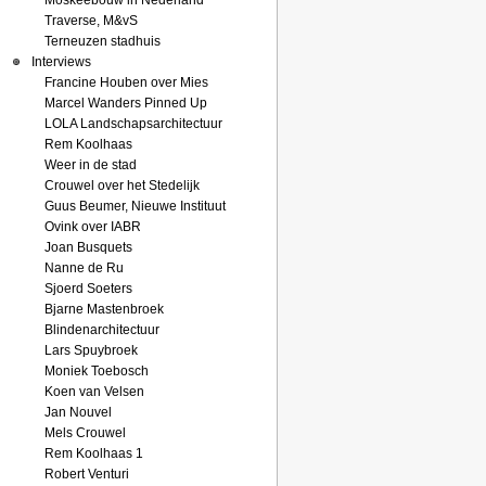
Moskeebouw in Nederland
Traverse, M&vS
Terneuzen stadhuis
Interviews
Francine Houben over Mies
Marcel Wanders Pinned Up
LOLA Landschapsarchitectuur
Rem Koolhaas
Weer in de stad
Crouwel over het Stedelijk
Guus Beumer, Nieuwe Instituut
Ovink over IABR
Joan Busquets
Nanne de Ru
Sjoerd Soeters
Bjarne Mastenbroek
Blindenarchitectuur
Lars Spuybroek
Moniek Toebosch
Koen van Velsen
Jan Nouvel
Mels Crouwel
Rem Koolhaas 1
Robert Venturi