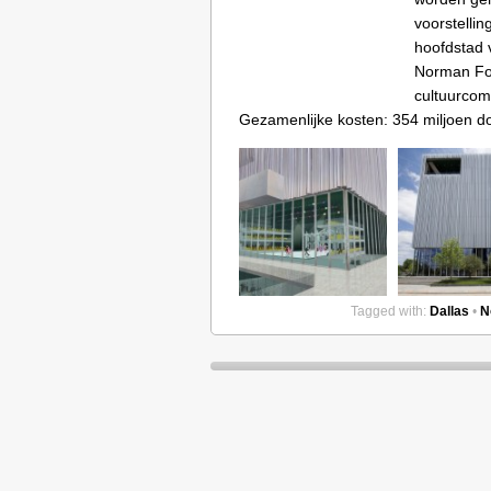
voorstellin
hoofdstad 
Norman Fos
cultuurcom
Gezamenlijke kosten: 354 miljoen dol
Tagged with:
Dallas
•
N