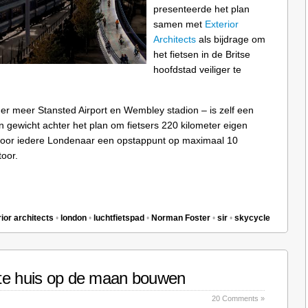
presenteerde het plan
samen met
Exterior
Architects
als bijdrage om
het fietsen in de Britse
hoofdstad veiliger te
r meer Stansted Airport en Wembley stadion – is zelf een
zijn gewicht achter het plan om fietsers 220 kilometer eigen
t voor iedere Londenaar een opstappunt op maximaal 10
toor.
ior architects
•
london
•
luchtfietspad
•
Norman Foster
•
sir
•
skycycle
te huis op de maan bouwen
20 Comments »