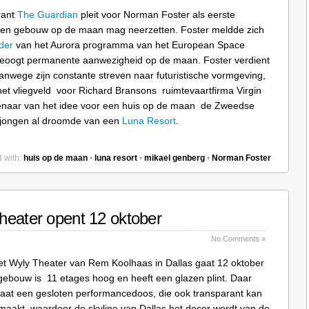
rant
The Guardian
pleit voor Norman Foster als eerste
 een gebouw op de maan mag neerzetten. Foster meldde zich
der
van het Aurora programma van het European Space
beoogt permanente aanwezigheid op de maan. Foster verdient
anwege zijn constante streven naar futuristische vormgeving,
l het vliegveld voor Richard Bransons ruimtevaartfirma Virgin
igenaar van het idee voor een huis op de maan de Zweedse
s jongen al droomde van een
Luna Resort
.
 with:
huis op de maan
•
luna resort
•
mikael genberg
•
Norman Foster
heater opent 12 oktober
No Comments »
et Wyly Theater van Rem Koolhaas in Dallas gaat 12 oktober
gebouw is 11 etages hoog en heeft een glazen plint. Daar
aat een gesloten performancedoos, die ook transparant kan
aakt, waardoor de skyline van Dallas het decor wordt van de