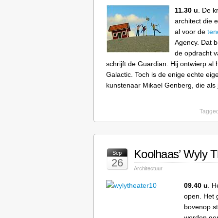
11.30 u
. De k
architect die
al voor de
ten
Agency. Dat 
de opdracht v
schrijft de Guardian. Hij ontwierp a
Galactic. Toch is de enige echte e
kunstenaar Mikael Genberg, die al
Tagged
Koolhaas’ Wyly T
Sep
26
Architectuur
09.40 u
. H
open. Het 
bovenop st
worden gem