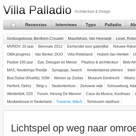
Villa Palladio
Architecture & Design
Recensies
Interviews
Typo
Palladio
Ab
Grotiusgebouw, Benthem Crouwel
Mauritshuis, Van Heeswijk
Level, Robe
MVRDV: 20 jaar
Biennale 2012
Eerherstel voor galerijflat
Nieuwe Rijk
OMA progress
Van Berkel, DUO
Villa Rieteiland
Hubert-Jan Henket
I
Pastoe 100 jaar
Eye, Delugan en Meissl
Playboy & architectuur
Bieb Al
MAS, Neutelings Riedijk
Synagoge, Search
Amsterdamse pleinen
Intel
Burj Dubai (Khalifa), SOM
Wonen op Zuidas
Museum Dordrecht
Allian
Herford, Gehry
Strijp s
Studentenhuis
Zeeuwse wijk
Schouwburg, Ad
Westerdok, 020
Forum, Herzog De Meuron
Casa da Musica, Koolhaas
Moskeebouw in Nederland
Traverse, M&vS
Terneuzen stadhuis
Lichtspel op weg naar omro