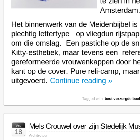
te zien in h
Amsterdam
Het binnenwerk van de Meidenbijbel is
plechtig lettertype op vliegdun rijstpap
om die omslag. Een pastiche op de sn
Kitty-esthetiek, maar tevens een refer
gereformeerde vrouwenkappen door he
kant op de cover. Pure reli-camp, maar 
uitgevoerd.
Continue reading »
Tagged with:
best verzorgde boe
Mels Crouwel over zijn Stedelijk M
Sep
18
Architectuur