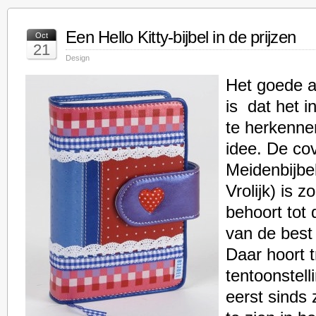
Een Hello Kitty-bijbel in de prijzen
Oct
21
Design
Het goede a
is dat het i
te herkenne
idee. De co
Meidenbijbe
Vrolijk) is z
behoort tot d
van de best
Daar hoort t
tentoonstelli
eerst sinds 