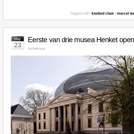
Tagged with:
knotted chair
•
marcel w
Eerste van drie musea Henket open
May
23
Architectuur