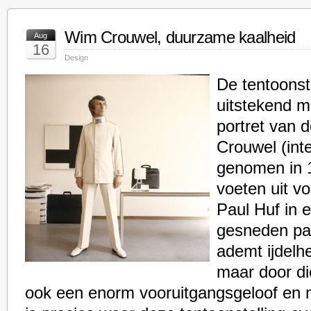
Wim Crouwel, duurzame kaalheid
Aug
16
Design
De tentoonste
uitstekend m
portret van
Crouwel (int
genomen in 1
voeten uit v
Paul Huf in 
gesneden pak
ademt ijdelhe
maar door di
ook een enorm vooruitgangsgeloof en m