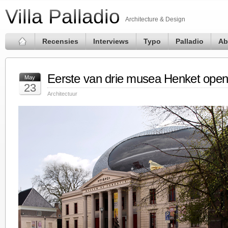
Villa Palladio
Architecture & Design
Recensies
Interviews
Typo
Palladio
Ab
Eerste van drie musea Henket open
May
23
Architectuur