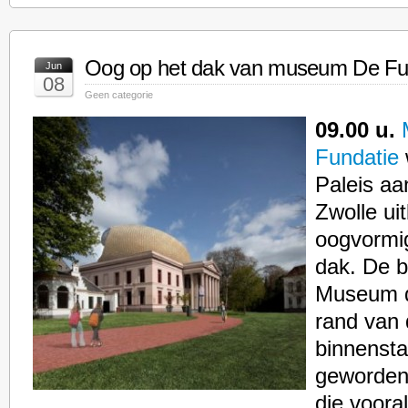
Oog op het dak van museum De Fu
Jun
08
Geen categorie
09.00 u.
Fundatie
w
Paleis aa
Zwolle ui
oogvormi
dak. De b
Museum d
rand van
binnenstad
geworden.
die vooral