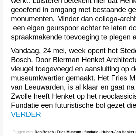
werkt. Luisteren betekent hier dat Henke
geoefend in omgang met bestaande g
monumenten. Minder dan collega-archite
een eigen geurspoor achter te laten d
spraakmakende toevoeging te plegen 
Vandaag, 24 mei, week opent het Ste
Bosch. Door Bierman Henket Architecte
vleugel toegevoegd en aansluiting op 
museumkwartier gemaakt. Het Fries Mu
van Leeuwarden, is al klaar en gaat na
Zwolle heeft Henket op het neoclassi
Fundatie een futuristische bol gezet die
VERDER
Tagged with:
Den Bosch
•
Fries Museum
•
fundatie
•
Hubert-Jan Henket