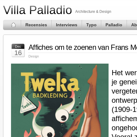
Villa Palladio
Architecture & Design
Recensies
Interviews
Typo
Palladio
Ab
Affiches om te zoenen van Frans M
Dec
16
Design
Het wer
je genei
vergete
ontwerp
(1909-1
affiche
ongehoo