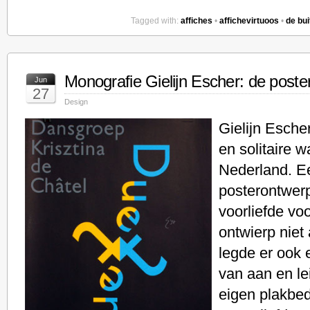
Tagged with:
affiches
•
affichevirtuoos
•
de bu
Monografie Gielijn Escher: de post
Jun
27
Design
Gielijn Esche
en solitaire w
Nederland. Ee
posterontwerp
voorliefde vo
ontwierp niet 
legde er ook 
van aan en le
eigen plakbedr