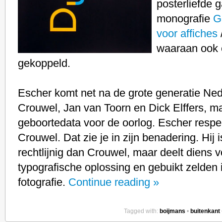
posterliefde 
monografie
G
voor affiches
waaraan ook e
gekoppeld.
Escher komt net na de grote generatie Ned
Crouwel, Jan van Toorn en Dick Elffers, 
geboortedata voor de oorlog. Escher respec
Crouwel. Dat zie je in zijn benadering. Hij 
rechtlijnig dan Crouwel, maar deelt diens 
typografische oplossing en gebuikt zelden il
fotografie.
Continue reading »
Tagged with:
boijmans
•
buitenkant