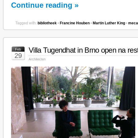
Continue reading »
Tagged with:
bibliotheek
•
Francine Houben
•
Martin Luther King
•
meca
Villa Tugendhat in Brno open na res
Feb
29
Architecten