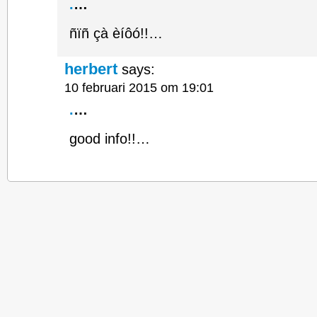
.
…
ñïñ çà èíôó!!…
herbert
says:
10 februari 2015 om 19:01
.
…
good info!!…