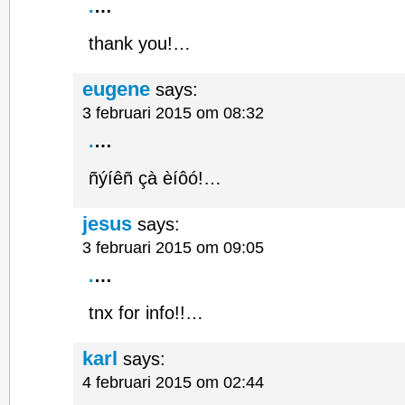
.
…
thank you!…
eugene
says:
3 februari 2015 om 08:32
.
…
ñýíêñ çà èíôó!…
jesus
says:
3 februari 2015 om 09:05
.
…
tnx for info!!…
karl
says:
4 februari 2015 om 02:44