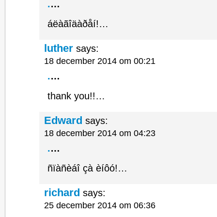
.
…
áëàãîäàðåí!…
luther
says:
18 december 2014 om 00:21
.
…
thank you!!…
Edward
says:
18 december 2014 om 04:23
.
…
ñïàñèáî çà èíôó!…
richard
says:
25 december 2014 om 06:36