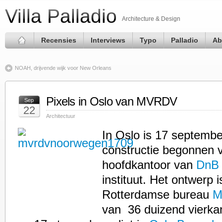
Villa Palladio
Architecture & Design
Recensies
Interviews
Typo
Palladio
Ab
NOAH, drijvende wijk voor New Orleans
Pixels in Oslo van MVRDV
Sep
22
Architectuur
In Oslo is 17 septemb
constructie begonnen 
hoofdkantoor van
DnB
instituut. Het ontwerp 
Rotterdamse bureau
M
van 36 duizend vierka