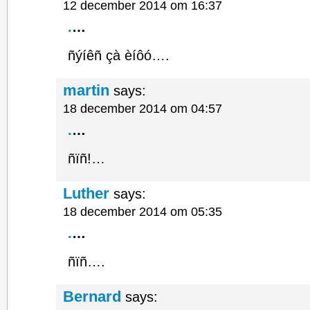
12 december 2014 om 16:37
.
…
ñýíêñ çà èíôó….
martin
says:
18 december 2014 om 04:57
.
…
ñïñ!…
Luther
says:
18 december 2014 om 05:35
.
…
ñïñ….
Bernard
says: