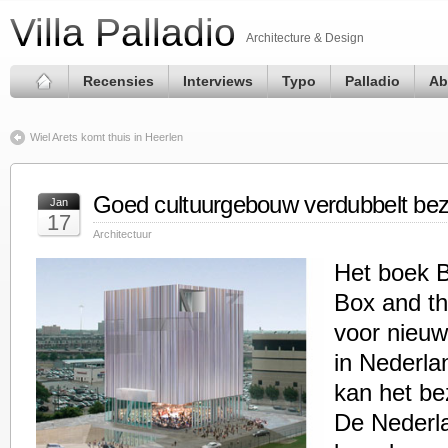
Villa Palladio
Architecture & Design
Recensies
Interviews
Typo
Palladio
Ab
Wiel Arets komt thuis in Heerlen
Goed cultuurgebouw verdubbelt be
Jan
17
Architectuur
Het boek 
Box and th
voor nieu
in Nederl
kan het be
De Nederla