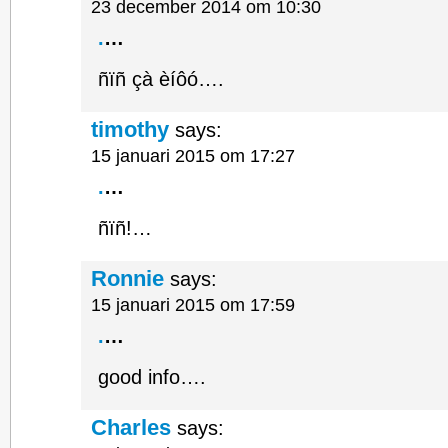
23 december 2014 om 10:30
.
…
ñïñ çà èíôó….
timothy
says:
15 januari 2015 om 17:27
.
…
ñïñ!…
Ronnie
says:
15 januari 2015 om 17:59
.
…
good info….
Charles
says: