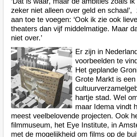
‘Dat is waar, maar de ambities zoals i
zeker niet alleen over geld en schaal’
aan toe te voegen: ‘Ook ik zie ook liev
theaters dan vijf middelmatige. Maar da
niet over.’
Er zijn in Nederla
voorbeelden te vin
Het geplande Gron
Grote Markt is ee
cultuurverzamelge
hartje stad. Wel o
maar Idema vindt 
meest veelbelovende projecten. Ook he
filmmuseum, het Eye Institute, in Amst
met de mogelijkheid om films op de bu