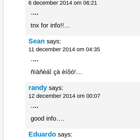
6 december 2014 om 06:21
.
…
tnx for info!!…
Sean
says:
11 december 2014 om 04:35
.
…
ñïàñèáî çà èíôó!…
randy
says:
12 december 2014 om 00:07
.
…
good info….
Eduardo
says: