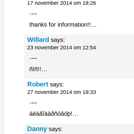
17 november 2014 om 18:26
.
…
thanks for information!!…
Willard
says:
23 november 2014 om 12:54
.
…
ñïñ!!…
Robert
says:
27 november 2014 om 19:33
.
…
áëàãîäàðñòâóþ!…
Danny
says: