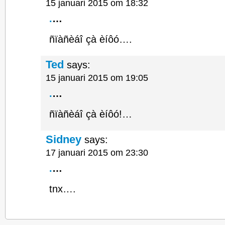
15 januari 2015 om 18:32
.
…
ñïàñèáî çà èíôó….
Ted
says:
15 januari 2015 om 19:05
.
…
ñïàñèáî çà èíôó!…
Sidney
says:
17 januari 2015 om 23:30
.
…
tnx….