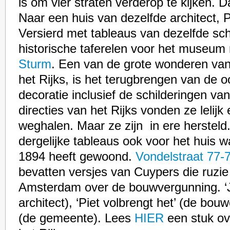
is om vier straten verderop te kijken. 
Naar een huis van dezelfde architect, 
Versierd met tableaus van dezelfde sch
historische taferelen voor het museu
Sturm
. Een van de grote wonderen van
het Rijks, is het terugbrengen van de o
decoratie inclusief de schilderingen va
directies van het Rijks vonden ze lelijk 
weghalen. Maar ze zijn in ere herstel
dergelijke tableaus ook voor het huis 
1894 heeft gewoond.
Vondelstraat 77-
bevatten versjes van Cuypers die ruzi
Amsterdam over de bouwvergunning. ‘J
architect), ‘Piet volbrengt het’ (de bouwe
(de gemeente). Lees
HIER
een stuk ov