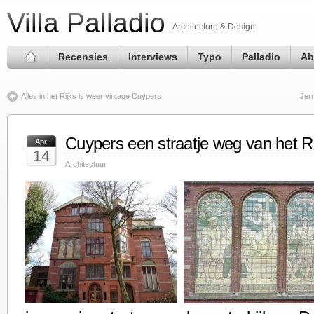
Villa Palladio
Architecture & Design
Recensies
Interviews
Typo
Palladio
Ab
Alles in het Rijks is weer vintage Cuypers
Jer
Cuypers een straatje weg van het Ri
Apr
14
Architectuur