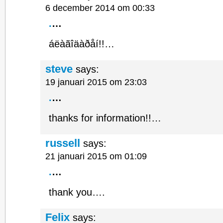
6 december 2014 om 00:33
.
…
áëàãîäàðåí!!…
steve
says:
19 januari 2015 om 23:03
.
…
thanks for information!!…
russell
says:
21 januari 2015 om 01:09
.
…
thank you….
Felix
says: