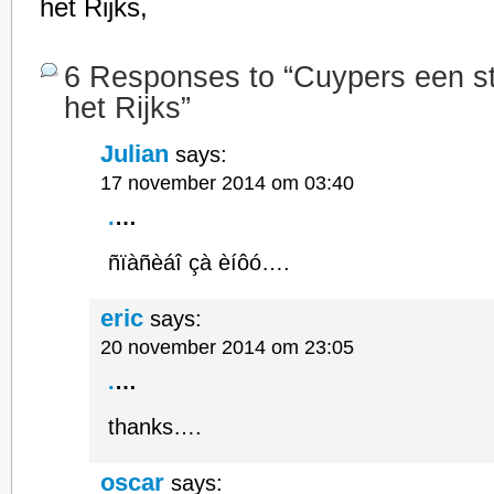
het Rijks,
6 Responses to “Cuypers een st
het Rijks”
Julian
says:
17 november 2014 om 03:40
.
…
ñïàñèáî çà èíôó….
eric
says:
20 november 2014 om 23:05
.
…
thanks….
oscar
says: