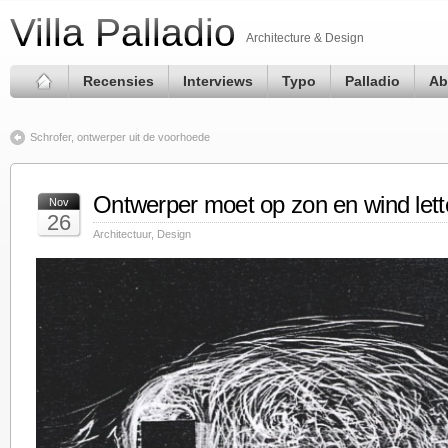
Villa Palladio
Architecture & Design
Recensies
Interviews
Typo
Palladio
Ab
Schrofer, ontwerper uit de voorhoede
Ontwerper moet op zon en wind let
Nov
26
Architectuur
,
Design