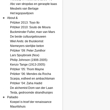
Abc van stropdas en geraspte kaas
Meubels van Berlage
Het legopaviljoen
About &
Pritzker 2013: Toyo Ito
Pritzker 2010: Souto de Moura
Buckminster Fuller, man van Mars
De beste cultuurgebouwen
Wiel Arets: de thuiskomst
Niemeyers sierlijke beton
Pritzker ’09: Peter Zumthor
Lars Spuybroek (Nox)
Philip Johnson (1906-2005)
Kenzo Tange (1913-2005)
Pritzker ’05: Thom Mayne
Pritzker ’06: Mendes da Rocha
Scarpa, estheet en ambachtsman
Pritzker ’04: Zaha Hadid
De alchemist Dom van der Laan
Testa, gedroomde strandhuisjes
Palladio
Koepel is troef der renaissance
Mauritshuis