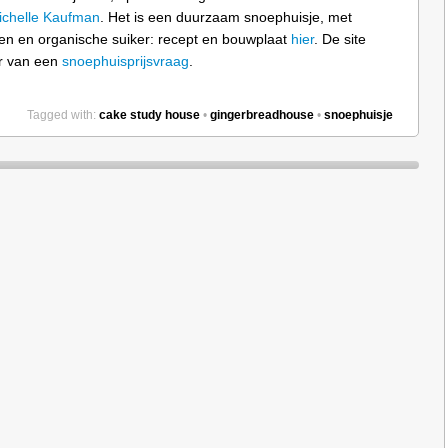
ichelle Kaufman
. Het is een duurzaam snoephuisje, met
eren en organische suiker: recept en bouwplaat
hier
. De site
r van een
snoephuisprijsvraag
.
Tagged with:
cake study house
•
gingerbreadhouse
•
snoephuisje