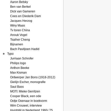
Aaron Betsky
Ben van Berkel
Dick van Gameren
Cees en Diederik Dam
Jacques Herzog
Winy Maas
Tv toren China
Anouk Vogel
Tsaiher Cheng
Bijnamen
Bach Paviljoen Hadid
Typo
Jurriaan Schrofer
Philips logo
Anthon Beeke
Max Kisman
Ontwerper Jan Bons (1918-2012)
Gielijn Escher, monografie
Saul Bass
MOTI: Mieke Gerritzen
Cooper Black, een ode
Ootje Oxenaar in boekvorm
Wim Crouwel, interview
Huiststijl in Nederland 1960-’75