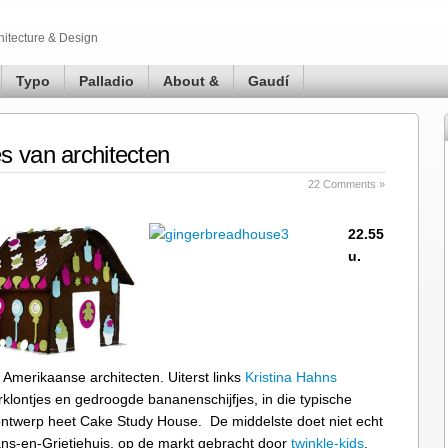
hitecture & Design
Typo
Palladio
About &
Gaudí
s van architecten
22 Comments »
22.55
u.
Amerikaanse architecten. Uiterst links
Kristina Hahns
lontjes en gedroogde bananenschijfjes, in die typische
 ontwerp heet Cake Study House. De middelste doet niet echt
ns-en-Grietjehuis, op de markt gebracht door
twinkle-kids
.