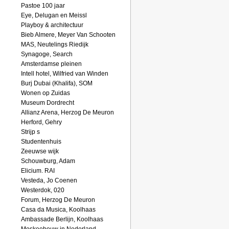
Pastoe 100 jaar
Eye, Delugan en Meissl
Playboy & architectuur
Bieb Almere, Meyer Van Schooten
MAS, Neutelings Riedijk
Synagoge, Search
Amsterdamse pleinen
Intell hotel, Wilfried van Winden
Burj Dubai (Khalifa), SOM
Wonen op Zuidas
Museum Dordrecht
Allianz Arena, Herzog De Meuron
Herford, Gehry
Strijp s
Studentenhuis
Zeeuwse wijk
Schouwburg, Adam
Elicium. RAI
Vesteda, Jo Coenen
Westerdok, 020
Forum, Herzog De Meuron
Casa da Musica, Koolhaas
Ambassade Berlijn, Koolhaas