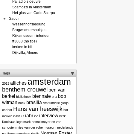
Palladio’s oeuvre
Scamozzi in Amsterdam
Het glas van Carlo Scarpa
Gaudí
Wessenhoffsiedlung
Brugwachtershuisjes
Rijksmuseum, interieur
#3088 (no title)
kerken in NL
Dijkvilla, Almere
Tags
amsterdam
affiches
2013
benthem crouwel
ben van
berkel
biennale
bob
bibliotheek
bna
witman
brasilia
boek
film
fundatie
gielijn
Hans van heeswijk
escher
het
iabr
interview
nieuwe instituut
iba
kerk
Koolhaas
lego
mark hemel
meyer en van
schooten
mies van der rohe
museum
nederlands
Norman Foster
paviljoen
neutelings riedijk