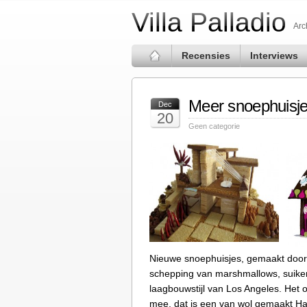
Villa Palladio
Arc
Recensies
Interviews
Meer snoephuisje
Dec
20
Geen categorie
Nieuwe snoephuisjes, gemaakt door 
schepping van marshmallows, suikerk
laagbouwstijl van Los Angeles. Het
mee, dat is een van wol gemaakt Ha