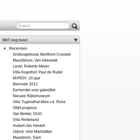
WAT nog meer
Recensies
Grotiusgebouw, Benthem Crouwel
Mauritshuis, Van Heeswijk
Level, Roberto Meyer
Villa Kogelhof, Paul de Ruiter
MVRDV: 20 jaar
Biennale 2012
Eerherstel voor galerijflat
Nieuwe Rijksmuseum
Villa Tugendhat Mies v.d. Rohe
OMA progress
Van Berkel, DUO
Villa Rieteiland
Hubert-Jan Henket
IJdock: mini-Manhattan
Maastoren, Dam