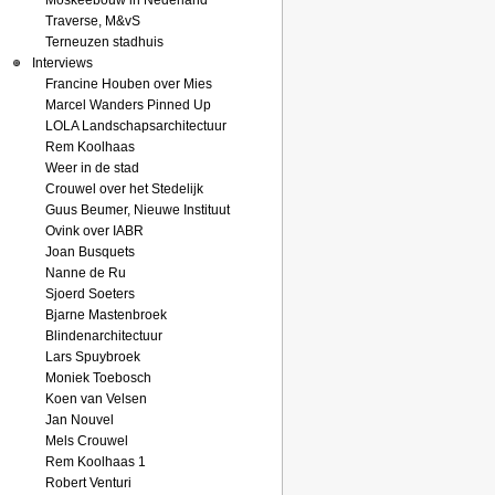
Moskeebouw in Nederland
Traverse, M&vS
Terneuzen stadhuis
Interviews
Francine Houben over Mies
Marcel Wanders Pinned Up
LOLA Landschapsarchitectuur
Rem Koolhaas
Weer in de stad
Crouwel over het Stedelijk
Guus Beumer, Nieuwe Instituut
Ovink over IABR
Joan Busquets
Nanne de Ru
Sjoerd Soeters
Bjarne Mastenbroek
Blindenarchitectuur
Lars Spuybroek
Moniek Toebosch
Koen van Velsen
Jan Nouvel
Mels Crouwel
Rem Koolhaas 1
Robert Venturi