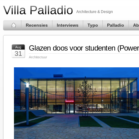
Villa Palladio
Architecture & Design
Recensies
Interviews
Typo
Palladio
Ab
Glazen doos voor studenten (Powe
Aug
31
Architectuur