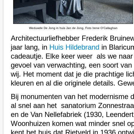
Weduwde De Jong in huis Jan de Jong, Foto Irene O'Callaghan
Architectuurliefhebber Frederik Bruine
jaar lang, in
Huis Hildebrand
in Blaricu
cadeautje. Elke keer weer als we naar 
gevoel van verwachting, een soort van 
wij. Het moment dat je die prachtige lic
kleuren en al die originele details. Gewe
Bij monumenten van het modernisme de
al snel aan het sanatorium Zonnestraa
en de Van Nellefabriek (1930, Leendert
Woonhuizen komen wat minder snel op 
kent het huis dat Rietveld in 1936 ontwi