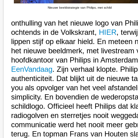
Nieuwe beeldstrategie van Philips, met schild
onthulling van het nieuwe logo van Phili
ochtends in de Volkskrant,
HIER
, terwi
lippen stijf op elkaar hield. En meteen 
het nieuwe beeldmerk, met livestream 
hoofdkantoor van Philips in Amsterdam, 
EenVandaag
. Zijn verhaal klopte. Phil
authenticiteit. Dat blijkt uit de nieuwe t
you als opvolger van het veel afstande
simplicity. En bovendien de wederopst
schildlogo. Officieel heeft Philips dat k
radiogolven en sterretjes nooit wegged
communicatie werd het nooit meer gebru
terug. En topman Frans van Houten sla