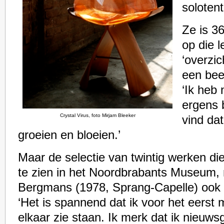
solotent
Ze is 36
op die l
‘overzic
een bee
‘Ik heb 
ergens 
Crystal Virus, foto Mirjam Bleeker
vind da
groeien en bloeien.’
Maar de selectie van twintig werken di
te zien in het Noordbrabants Museum,
Bergmans (1978, Sprang-Capelle) ook z
‘Het is spannend dat ik voor het eerst m
elkaar zie staan. Ik merk dat ik nieuwsg