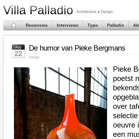
Villa Palladio
Architecture & Design
Recensies
Interviews
Typo
Palladio
Ab
De humor van Pieke Bergmans
Aug
22
Design
Pieke B
poetst n
bekends
opgeblaz
over taf
selecti
oeuvre i
een mu