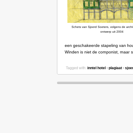
Schets van Sjoerd Soeters, volgens de archit
ontwerp uit 2004
een geschakeerde stapeling van hou
Winden is niet de componist, maar s
Tagged with:
inntel hotel
•
plagiaat
•
sjoe