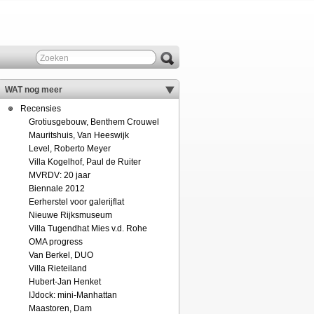
WAT nog meer
Recensies
Grotiusgebouw, Benthem Crouwel
Mauritshuis, Van Heeswijk
Level, Roberto Meyer
Villa Kogelhof, Paul de Ruiter
MVRDV: 20 jaar
Biennale 2012
Eerherstel voor galerijflat
Nieuwe Rijksmuseum
Villa Tugendhat Mies v.d. Rohe
OMA progress
Van Berkel, DUO
Villa Rieteiland
Hubert-Jan Henket
IJdock: mini-Manhattan
Maastoren, Dam