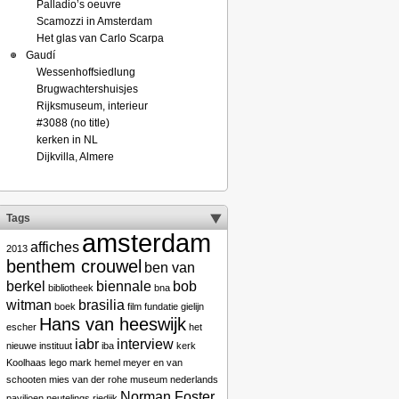
Palladio’s oeuvre
Scamozzi in Amsterdam
Het glas van Carlo Scarpa
Gaudí
Wessenhoffsiedlung
Brugwachtershuisjes
Rijksmuseum, interieur
#3088 (no title)
kerken in NL
Dijkvilla, Almere
Tags
amsterdam
affiches
2013
benthem crouwel
ben van
berkel
biennale
bob
bibliotheek
bna
witman
brasilia
boek
film
fundatie
gielijn
Hans van heeswijk
escher
het
iabr
interview
nieuwe instituut
iba
kerk
Koolhaas
lego
mark hemel
meyer en van
schooten
mies van der rohe
museum
nederlands
Norman Foster
paviljoen
neutelings riedijk