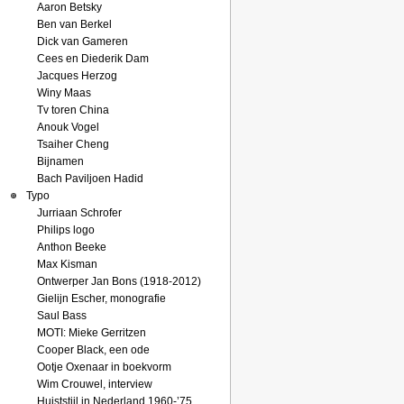
Aaron Betsky
Ben van Berkel
Dick van Gameren
Cees en Diederik Dam
Jacques Herzog
Winy Maas
Tv toren China
Anouk Vogel
Tsaiher Cheng
Bijnamen
Bach Paviljoen Hadid
Typo
Jurriaan Schrofer
Philips logo
Anthon Beeke
Max Kisman
Ontwerper Jan Bons (1918-2012)
Gielijn Escher, monografie
Saul Bass
MOTI: Mieke Gerritzen
Cooper Black, een ode
Ootje Oxenaar in boekvorm
Wim Crouwel, interview
Huiststijl in Nederland 1960-’75