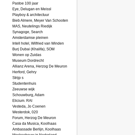
Pastoe 100 jaar
Eye, Delugan en Meissl
Playboy & architectuur
Bieb Almere, Meyer Van Schooten
MAS, Neutelings Riedijk
Synagoge, Search
Amsterdamse pleinen
Intell hotel, Wilfried van Winden
Burj Dubai (Khalifa), SOM
Wonen op Zuidas
Museum Dordrecht
Allianz Arena, Herzog De Meuron
Herford, Gehry
Strijp s
Studentenhuis
Zeeuwse wijk
Schouwburg, Adam
Elicium. RAI
Vesteda, Jo Coenen
Westerdok, 020
Forum, Herzog De Meuron
Casa da Musica, Koolhaas
Ambassade Berlijn, Koolhaas