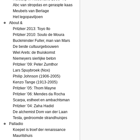
Abc van stropdas en geraspte kaas
Meubels van Berlage
Het legopaviljoen
About &
Pritzker 2013: Toyo Ito
Pritzker 2010: Souto de Moura
Buckminster Fuller, man van Mars
De beste cultuurgebouwen
Wiel Arets: de thuiskomst
Niemeyers sierlijke beton
Pritzker ’09: Peter Zumthor
Lars Spuybroek (Nox)
Philip Johnson (1906-2005)
Kenzo Tange (1913-2005)
Pritzker ’05: Thom Mayne
Pritzker ’06: Mendes da Rocha
Scarpa, estheet en ambachtsman
Pritzker ’04: Zaha Hadid
De alchemist Dom van der Laan
Testa, gedroomde strandhuisjes
Palladio
Koepel is troef der renaissance
Mauritshuis