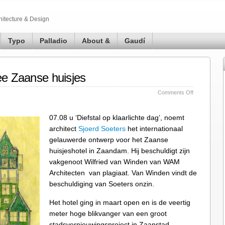
hitecture & Design
Typo
Palladio
About &
Gaudí
ee Zaanse huisjes
on
Comments Off
Soeters
claimt
07.08 u ‘Diefstal op klaarlichte dag’, noemt
idee
architect
Sjoerd Soeters
het internationaal
Zaanse
huisjes
gelauwerde ontwerp voor het Zaanse
huisjeshotel in Zaandam. Hij beschuldigt zijn
vakgenoot Wilfried van Winden van WAM
Architecten van plagiaat. Van Winden vindt de
beschuldiging van Soeters onzin.
Het hotel ging in maart open en is de veertig
meter hoge blikvanger van een groot
stadsvernieuwingsproject in Zaanstad.