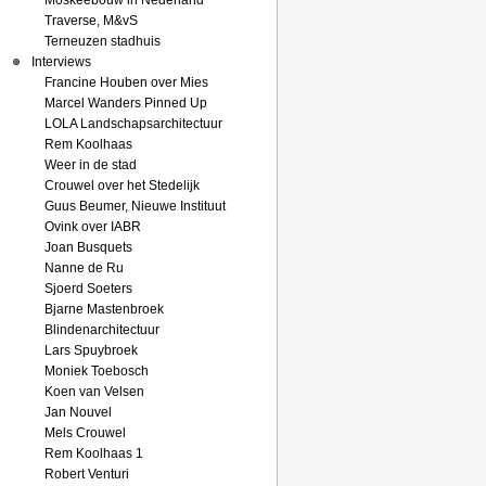
Moskeebouw in Nederland
Traverse, M&vS
Terneuzen stadhuis
Interviews
Francine Houben over Mies
Marcel Wanders Pinned Up
LOLA Landschapsarchitectuur
Rem Koolhaas
Weer in de stad
Crouwel over het Stedelijk
Guus Beumer, Nieuwe Instituut
Ovink over IABR
Joan Busquets
Nanne de Ru
Sjoerd Soeters
Bjarne Mastenbroek
Blindenarchitectuur
Lars Spuybroek
Moniek Toebosch
Koen van Velsen
Jan Nouvel
Mels Crouwel
Rem Koolhaas 1
Robert Venturi