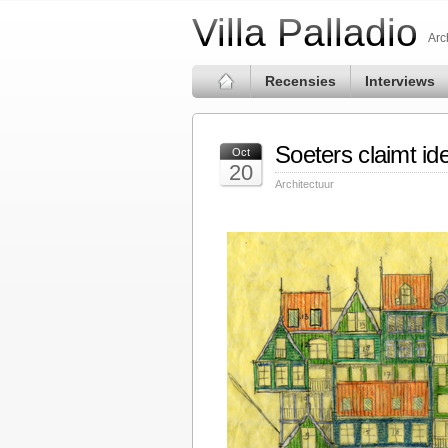
Villa Palladio
Arc
Recensies
Interviews
Soeters claimt id
Oct
20
Architectuur