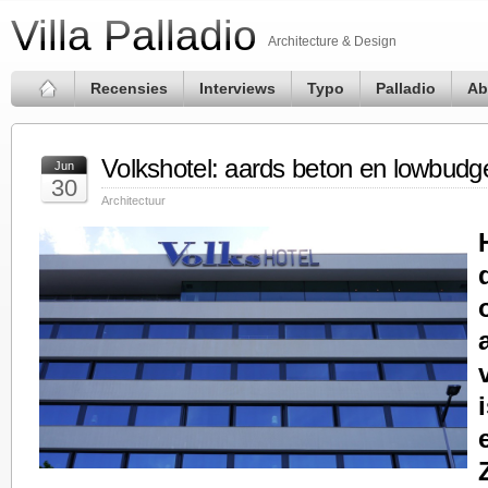
Villa Palladio
Architecture & Design
Recensies
Interviews
Typo
Palladio
Ab
Volkshotel: aards beton en lowbudg
Jun
30
Architectuur