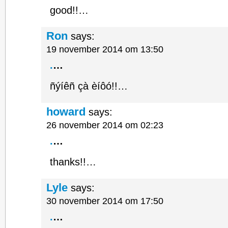
good!!…
Ron
says:
19 november 2014 om 13:50
.
…
ñýíêñ çà èíôó!!…
howard
says:
26 november 2014 om 02:23
.
…
thanks!!…
Lyle
says:
30 november 2014 om 17:50
.
…