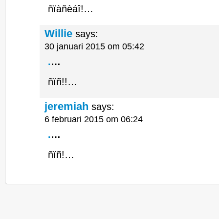
ñïàñèáî!…
Willie
says:
30 januari 2015 om 05:42
.
…
ñïñ!!…
jeremiah
says:
6 februari 2015 om 06:24
.
…
ñïñ!…