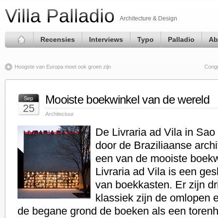
Villa Palladio
Architecture & Design
Recensies
Interviews
Typo
Palladio
Ab
Hoogste van Europa moet ook groen zijn
Congr
Mooiste boekwinkel van de wereld
Sep
25
Architectuur
De Livraria ad Vila in Sa
door de Braziliaanse archi
een van de mooiste boekw
Livraria ad Vila is een ges
van boekkasten. Er zijn dr
klassiek zijn de omlopen 
de begane grond de boeken als een torenh