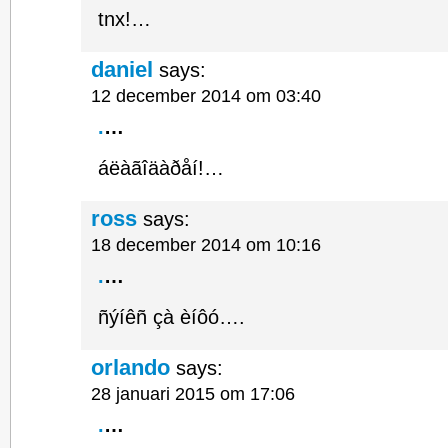
tnx!…
daniel
says:
12 december 2014 om 03:40
.
…
áëàãîäàðåí!…
ross
says:
18 december 2014 om 10:16
.
…
ñýíêñ çà èíôó….
orlando
says:
28 januari 2015 om 17:06
.
…