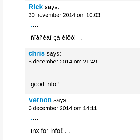
Rick
says:
30 november 2014 om 10:03
.
…
ñïàñèáî çà èíôó!…
chris
says:
5 december 2014 om 21:49
.
…
good info!!…
Vernon
says:
6 december 2014 om 14:11
.
…
tnx for info!!…