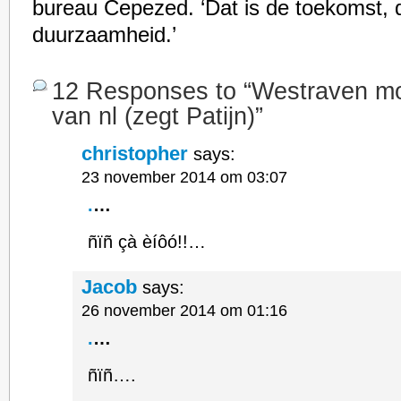
bureau Cepezed. ‘Dat is de toekomst, d
duurzaamheid.’
12 Responses to “Westraven m
van nl (zegt Patijn)”
christopher
says:
23 november 2014 om 03:07
.
…
ñïñ çà èíôó!!…
Jacob
says:
26 november 2014 om 01:16
.
…
ñïñ….