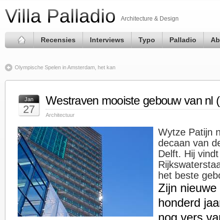
Villa Palladio
Architecture & Design
Recensies
Interviews
Typo
Palladio
Ab
Olympische Spelen in Amsterdam, het kan
Westraven mooiste gebouw van nl (z
Jan
27
Architectuur
Wytze Patijn 
decaan van de
Delft. Hij vin
Rijkswatersta
het beste geb
Zijn nieuwe
honderd jaa
nog vers va