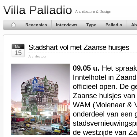
Villa Palladio
Architecture & Design
Recensies
Interviews
Typo
Palladio
Ab
Stadshart vol met Zaanse huisjes
Mar
15
Architectuur
09.05 u.
Het spraa
Inntelhotel in Zaan
officieel open. De 
Zaanse huisjes van
WAM (Molenaar & 
onderdeel van een 
stadsvernieuwingspr
de westzijde van Z