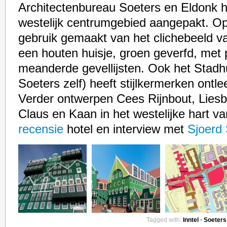
Architectenbureau Soeters en Eldonk h
westelijk centrumgebied aangepakt. Op
gebruik gemaakt van het clichebeeld 
een houten huisje, groen geverfd, met
meanderde gevellijsten. Ook het Stadh
Soeters zelf) heeft stijlkermerken ontl
Verder ontwerpen Cees Rijnbout, Liesb
Claus en Kaan in het westelijke hart v
recensie
hotel en interview met
Sjoerd
Tagged with:
Inntel
•
Soeters