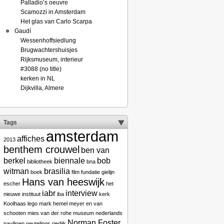
Palladio’s oeuvre
Scamozzi in Amsterdam
Het glas van Carlo Scarpa
Gaudí
Wessenhoffsiedlung
Brugwachtershuisjes
Rijksmuseum, interieur
#3088 (no title)
kerken in NL
Dijkvilla, Almere
Tags
amsterdam
affiches
2013
benthem crouwel
ben van
berkel
biennale
bob
bibliotheek
bna
witman
brasilia
boek
film
fundatie
gielijn
Hans van heeswijk
escher
het
iabr
interview
nieuwe instituut
iba
kerk
Koolhaas
lego
mark hemel
meyer en van
schooten
mies van der rohe
museum
nederlands
Norman Foster
paviljoen
neutelings riedijk