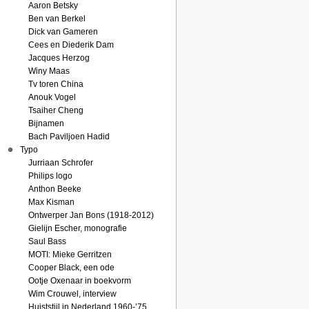
Aaron Betsky
Ben van Berkel
Dick van Gameren
Cees en Diederik Dam
Jacques Herzog
Winy Maas
Tv toren China
Anouk Vogel
Tsaiher Cheng
Bijnamen
Bach Paviljoen Hadid
Typo
Jurriaan Schrofer
Philips logo
Anthon Beeke
Max Kisman
Ontwerper Jan Bons (1918-2012)
Gielijn Escher, monografie
Saul Bass
MOTI: Mieke Gerritzen
Cooper Black, een ode
Ootje Oxenaar in boekvorm
Wim Crouwel, interview
Huiststijl in Nederland 1960-’75