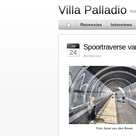
Villa Palladio
Arc
Recensies
Interviews
Spoortraverse v
Jul
24
Architectuur
Foto Joost van den Broek