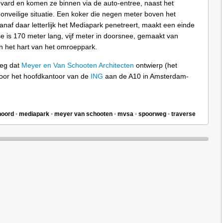
ard en komen ze binnen via de auto-entree, naast het
n onveilige situatie. Een koker die negen meter boven het
naf daar letterlijk het Mediapark penetreert, maakt een einde
 is 170 meter lang, vijf meter in doorsnee, gemaakt van
in het hart van het omroeppark.
weg dat
Meyer en Van Schooten Architecten
ontwierp (het
voor het hoofdkantoor van de
ING
aan de A10 in Amsterdam-
noord
•
mediapark
•
meyer van schooten
•
mvsa
•
spoorweg
•
traverse