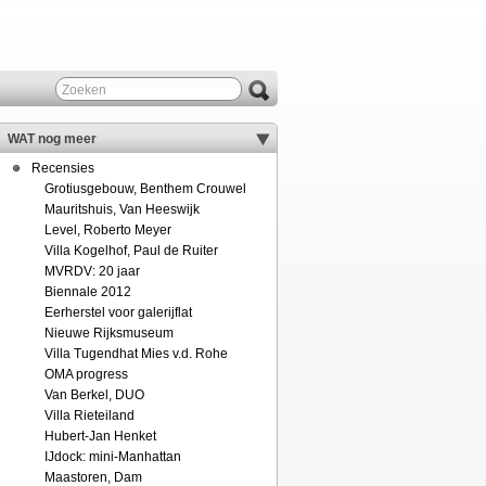
WAT nog meer
Recensies
Grotiusgebouw, Benthem Crouwel
Mauritshuis, Van Heeswijk
Level, Roberto Meyer
Villa Kogelhof, Paul de Ruiter
MVRDV: 20 jaar
Biennale 2012
Eerherstel voor galerijflat
Nieuwe Rijksmuseum
Villa Tugendhat Mies v.d. Rohe
OMA progress
Van Berkel, DUO
Villa Rieteiland
Hubert-Jan Henket
IJdock: mini-Manhattan
Maastoren, Dam