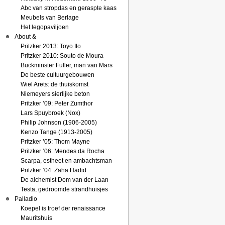
Abc van stropdas en geraspte kaas
Meubels van Berlage
Het legopaviljoen
About &
Pritzker 2013: Toyo Ito
Pritzker 2010: Souto de Moura
Buckminster Fuller, man van Mars
De beste cultuurgebouwen
Wiel Arets: de thuiskomst
Niemeyers sierlijke beton
Pritzker ’09: Peter Zumthor
Lars Spuybroek (Nox)
Philip Johnson (1906-2005)
Kenzo Tange (1913-2005)
Pritzker ’05: Thom Mayne
Pritzker ’06: Mendes da Rocha
Scarpa, estheet en ambachtsman
Pritzker ’04: Zaha Hadid
De alchemist Dom van der Laan
Testa, gedroomde strandhuisjes
Palladio
Koepel is troef der renaissance
Mauritshuis