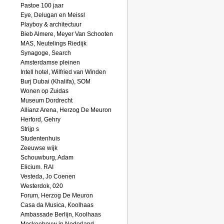
Pastoe 100 jaar
Eye, Delugan en Meissl
Playboy & architectuur
Bieb Almere, Meyer Van Schooten
MAS, Neutelings Riedijk
Synagoge, Search
Amsterdamse pleinen
Intell hotel, Wilfried van Winden
Burj Dubai (Khalifa), SOM
Wonen op Zuidas
Museum Dordrecht
Allianz Arena, Herzog De Meuron
Herford, Gehry
Strijp s
Studentenhuis
Zeeuwse wijk
Schouwburg, Adam
Elicium. RAI
Vesteda, Jo Coenen
Westerdok, 020
Forum, Herzog De Meuron
Casa da Musica, Koolhaas
Ambassade Berlijn, Koolhaas