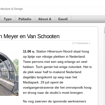
hitecture & Design
Typo
Palladio
About &
Gaudí
an Meyer en Van Schooten
17 Comments »
11.06 u.
Station Hilversum-Noord staat hoog
op lijstje van niksige plekken in Nederland.
Twee perrons met een weg erlangs en veel
hekken. Toch geniet het enige notoriteit. Het is
de plek waar half tv-makend Nederland
dagelijks langskomt op weg naar het
Mediapark. 29 juli opent de
voetgangerstraverse die het omroepvolk hoog
en droog naar de studio’s moet brengen.
Nu nog zwerven de sporende werknemers