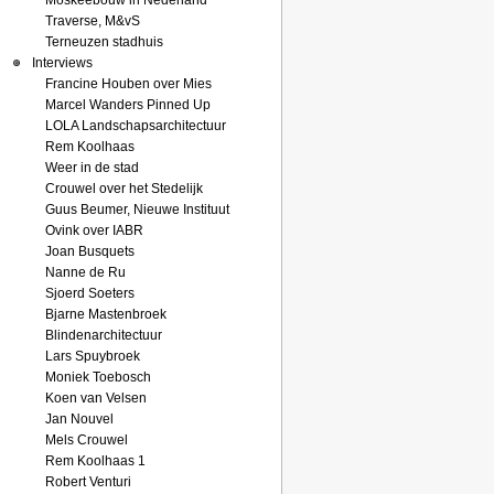
Moskeebouw in Nederland
Traverse, M&vS
Terneuzen stadhuis
Interviews
Francine Houben over Mies
Marcel Wanders Pinned Up
LOLA Landschapsarchitectuur
Rem Koolhaas
Weer in de stad
Crouwel over het Stedelijk
Guus Beumer, Nieuwe Instituut
Ovink over IABR
Joan Busquets
Nanne de Ru
Sjoerd Soeters
Bjarne Mastenbroek
Blindenarchitectuur
Lars Spuybroek
Moniek Toebosch
Koen van Velsen
Jan Nouvel
Mels Crouwel
Rem Koolhaas 1
Robert Venturi